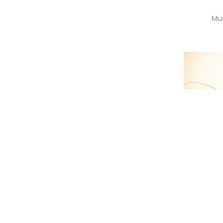
Mus
Mus