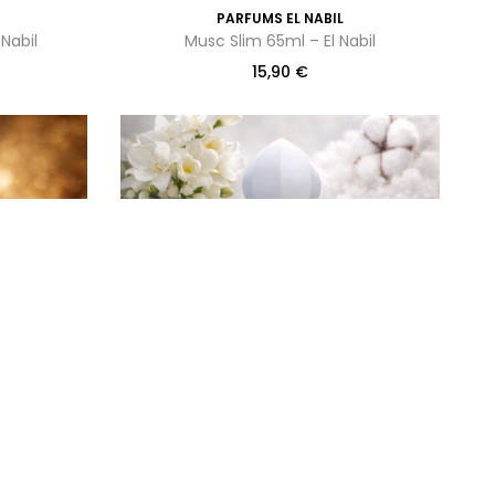
PARFUMS EL NABIL
Nabil
Musc Slim 65ml – El Nabil
15,90
€
PARFUMS EL NABIL
abil
Musc blanc 65ml -El Nabil