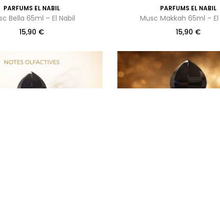
PARFUMS EL NABIL
PARFUMS EL NABIL
c Bella 65ml – El Nabil
Musc Makkah 65ml – El 
15,90
€
15,90
€
PARFUMS EL NABIL
PARFUMS EL NABIL
c coco 65ml – El Nabil
Musc Brown 65ml – El N