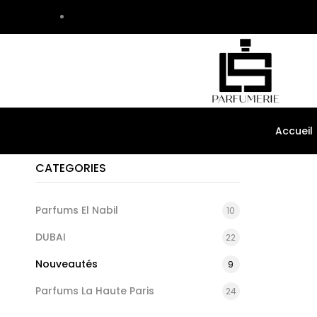
Accueil
CATEGORIES
Parfums El Nabil
10
DUBAI
22
Nouveautés
9
Parfums La Haute Paris
24